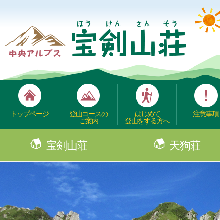
トップページ
登山コースの
はじめて
注意事項
ご案内
登山をする方へ
宝剣山荘
天狗荘