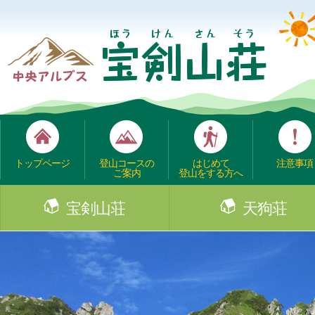
トップページ
登山コースの
はじめて
注意事項
ご案内
登山をする方へ
宝剣山荘
天狗荘