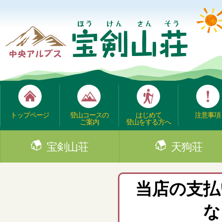
トップページ
登山コースの
はじめて
注意事項
ご案内
登山をする方へ
宝剣山荘
天狗荘
当店の支払
な