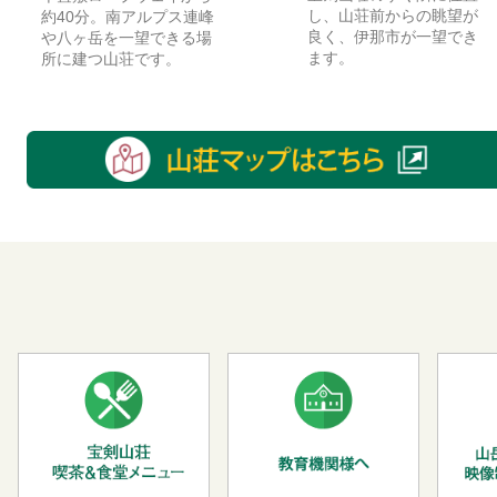
し、山荘前からの眺望が
約40分。南アルプス連峰
良く、伊那市が一望でき
や八ヶ岳を一望できる場
ます。
所に建つ山荘です。