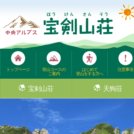
トップページ
登山コースの
はじめて
注意事項
ご案内
登山をする方へ
宝剣山荘
天狗荘