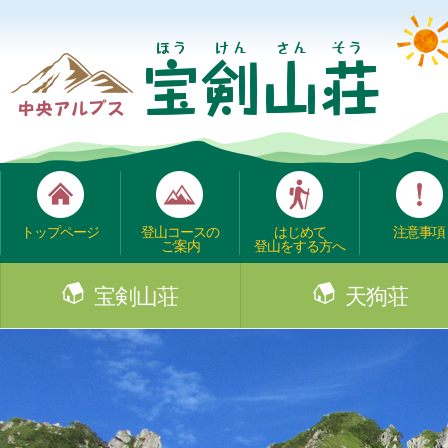
トップページ
登山コースの
はじめて
注意事項
ご案内
登山をする方へ
宝剣山荘
天狗荘