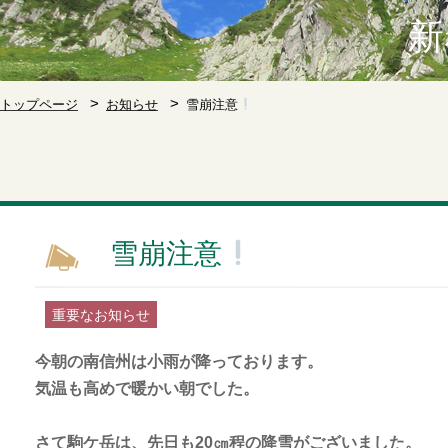
新
トップページ
お知らせ
雪崩注意
雪崩注意
重要なお知らせ
今朝の南信州は小雨が降っております。
気温も高めで暖かい朝でした。
さて駒ケ岳は、先日も20㎝程の降雪がございました。