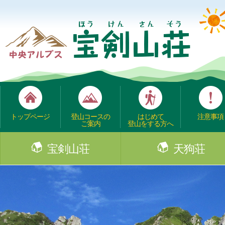
トップページ
登山コースの
はじめて
注意事項
ご案内
登山をする方へ
宝剣山荘
天狗荘