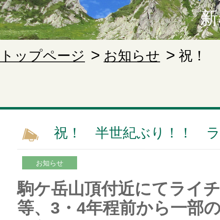
新
トップページ
お知らせ
祝！
祝！ 半世紀ぶり！！ 
お知らせ
駒ケ岳山頂付近にてライ
等、3・4年程前から一部