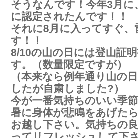
そうなんです！今年3月に
に認定されたんです！！
それに8月に入ってすぐ、
す！！
8/10の山の日には登山証
す。（数量限定ですが）
（本来なら例年通り山の
したが自粛しました?）
今が一番気持ちのいい季
暑に身体が悲鳴をあげた
お越し下さい。気持ちの
ってリフレッシュして下