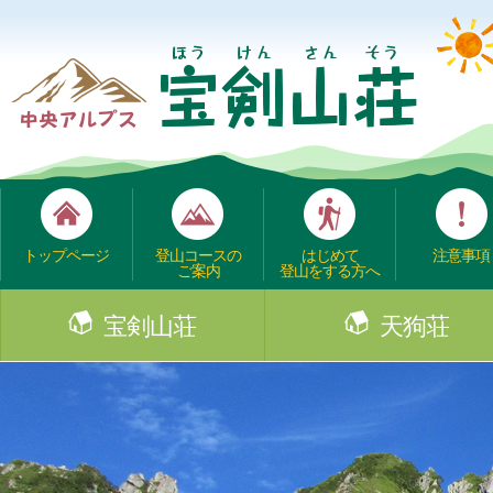
トップページ
登山コースの
はじめて
注意事項
ご案内
登山をする方へ
宝剣山荘
天狗荘