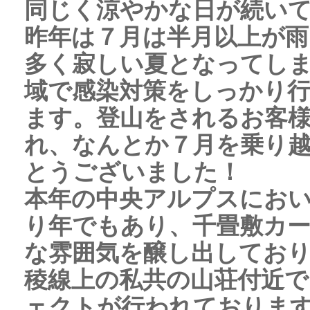
同じく涼やかな日が続い
昨年は７月は半月以上が雨
多く寂しい夏となってし
域で感染対策をしっかり
ます。登山をされるお客
れ、なんとか７月を乗り
とうございました！
本年の中央アルプスにお
り年でもあり、千畳敷カ
な雰囲気を醸し出してお
稜線上の私共の山荘付近
ェクトが行われておりま