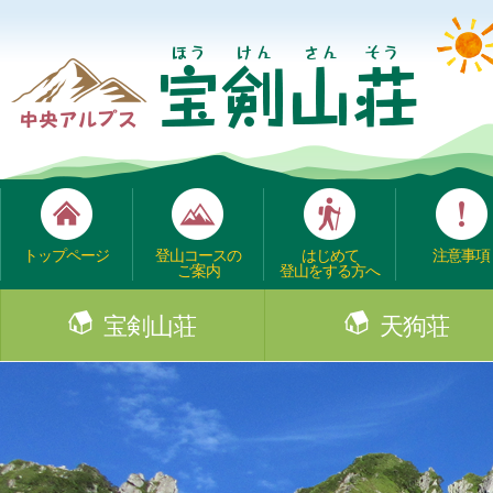
トップページ
登山コースの
はじめて
注意事項
ご案内
登山をする方へ
宝剣山荘
天狗荘