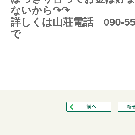
ないから↷↷
詳しくは山荘電話 090-5507
で