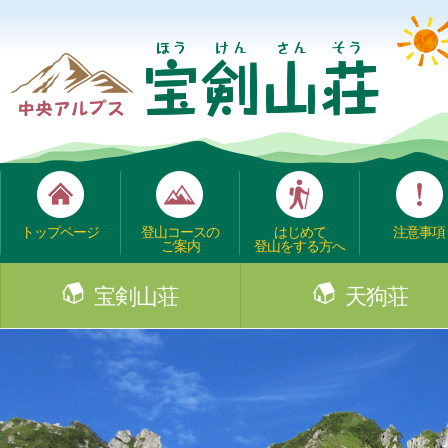
トップページ
登山コースの
はじめて
注意事項
ご案内
登山をする方へ
宝剣山荘
天狗荘