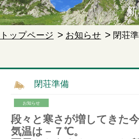
新
トップページ
お知らせ
閉荘準
閉荘準備
お知らせ
段々と寒さが増してきた
気温は－７℃。