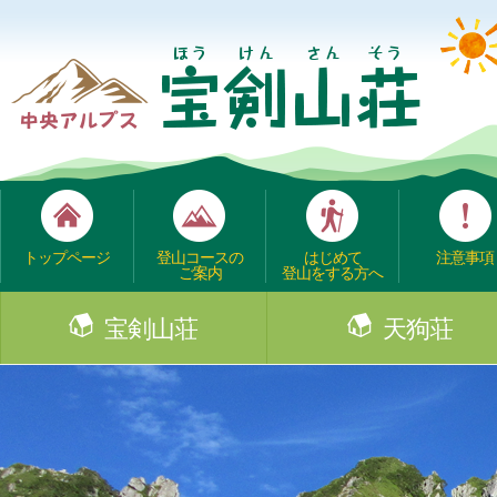
トップページ
登山コースの
はじめて
注意事項
ご案内
登山をする方へ
宝剣山荘
天狗荘