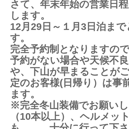
さて、年末年始の営業日
します。
12月29日～１月3日泊ま
す。
完全予約制となりますの
予約がない場合や天候不良
や、下山が早まることが
定のお客様(日帰り）は事
ます。
※完全冬山装備でお願い
（10本以上）、ヘルメッ
も
十分に行って下さ