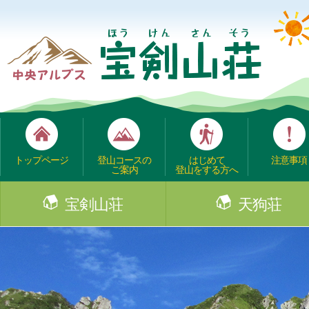
トップページ
登山コースの
はじめて
注意事項
ご案内
登山をする方へ
宝剣山荘
天狗荘