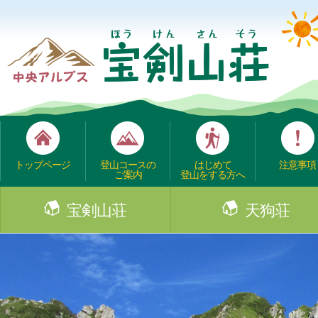
トップページ
登山コースの
はじめて
注意事項
ご案内
登山をする方へ
宝剣山荘
天狗荘