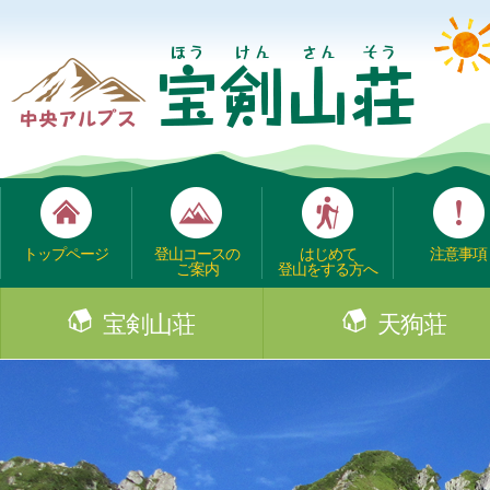
トップページ
登山コースの
はじめて
注意事項
ご案内
登山をする方へ
宝剣山荘
天狗荘