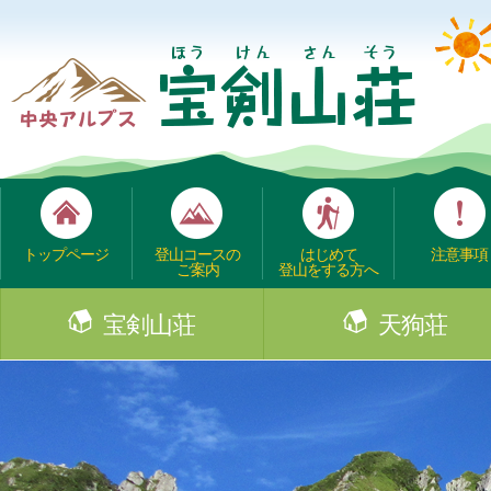
トップページ
登山コースの
はじめて
注意事項
ご案内
登山をする方へ
宝剣山荘
天狗荘