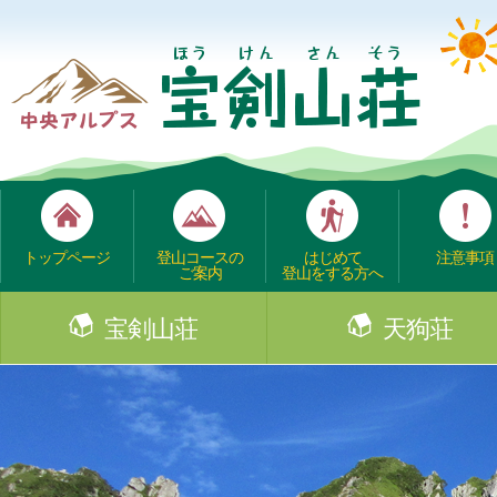
トップページ
登山コースの
はじめて
注意事項
ご案内
登山をする方へ
宝剣山荘
天狗荘