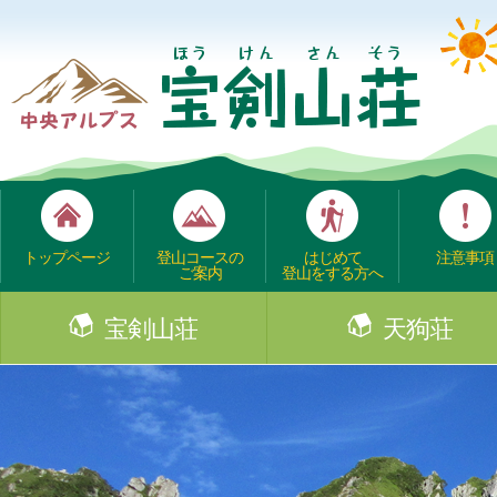
トップページ
登山コースの
はじめて
注意事項
ご案内
登山をする方へ
宝剣山荘
天狗荘