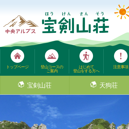
トップページ
登山コースの
はじめて
注意事項
ご案内
登山をする方へ
宝剣山荘
天狗荘