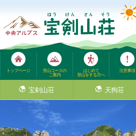
トップページ
登山コースの
はじめて
注意事項
ご案内
登山をする方へ
宝剣山荘
天狗荘