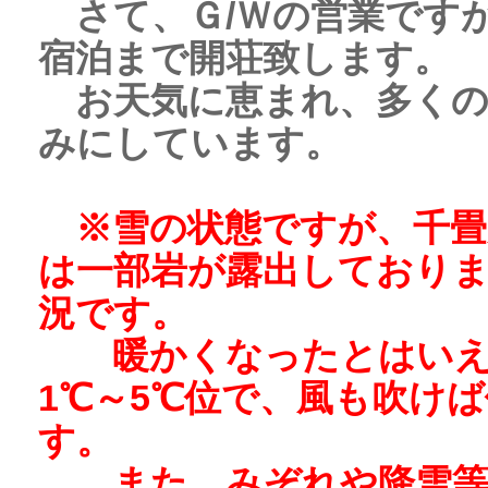
さて、Ｇ/Ｗの営業ですが、
宿泊まで開荘致します。
お天気に恵まれ、多くの
みにしています。
※雪の状態ですが、千畳
は一部岩が露出しておりま
況です。
暖かくなったとはいえ
1℃～5℃位で、風も吹け
す。
また、みぞれや降雪等急