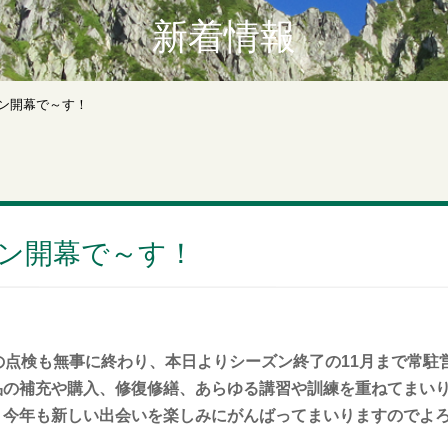
新着情報
ズン開幕で～す！
ーズン開幕で～す！
点検も無事に終わり、本日よりシーズン終了の11月まで常駐
品の補充や購入、修復修繕、あらゆる講習や訓練を重ねてまい
。今年も新しい出会いを楽しみにがんばってまいりますのでよ