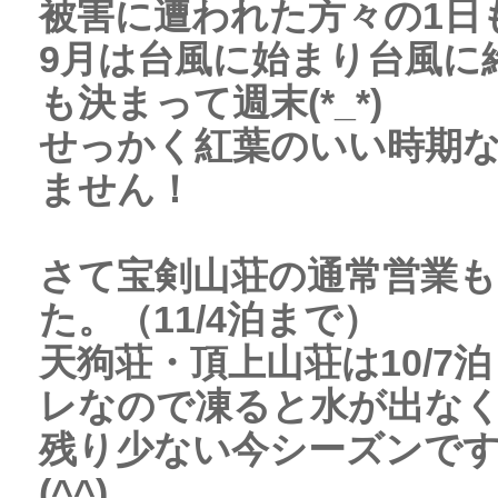
被害に遭われた方々の1日
9月は台風に始まり台風に
も決まって週末(*_*)
せっかく紅葉のいい時期
ません！
さて宝剣山荘の通常営業
た。（11/4泊まで）
天狗荘・頂上山荘は10/7
レなので凍ると水が出な
残り少ない今シーズンで
(^^)