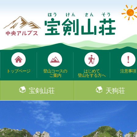
トップページ
登山コースの
はじめて
注意事項
ご案内
登山をする方へ
宝剣山荘
天狗荘