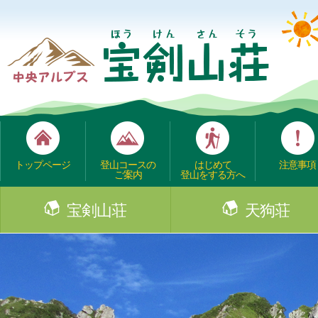
トップページ
登山コースの
はじめて
注意事項
ご案内
登山をする方へ
宝剣山荘
天狗荘