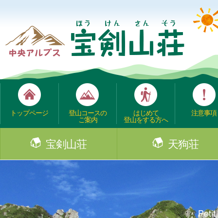
トップページ
登山コースの
はじめて
注意事項
ご案内
登山をする方へ
宝剣山荘
天狗荘