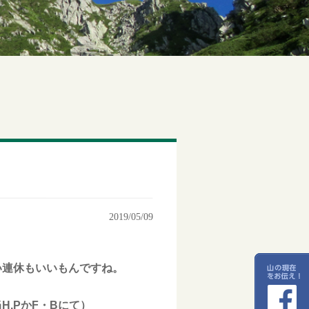
2019/05/09
い連休もいいもんですね。
.PかF・Bにて）