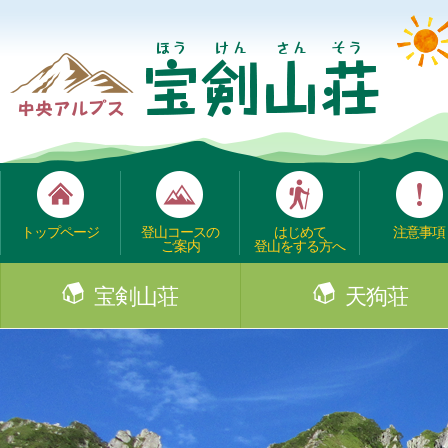
トップページ
登山コースの
はじめて
注意事項
ご案内
登山をする方へ
宝剣山荘
天狗荘