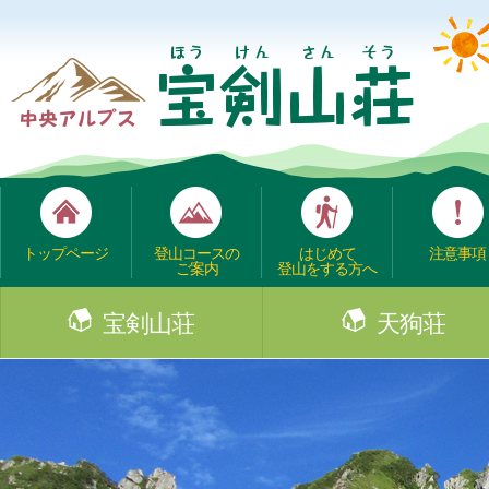
トップページ
登山コースの
はじめて
注意事項
ご案内
登山をする方へ
宝剣山荘
天狗荘