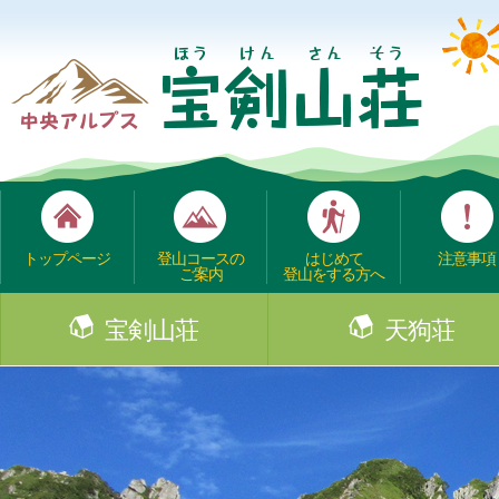
トップページ
登山コースの
はじめて
注意事項
ご案内
登山をする方へ
宝剣山荘
天狗荘