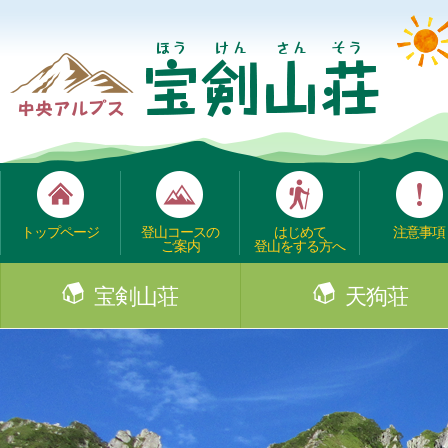
トップページ
登山コースの
はじめて
注意事項
ご案内
登山をする方へ
宝剣山荘
天狗荘