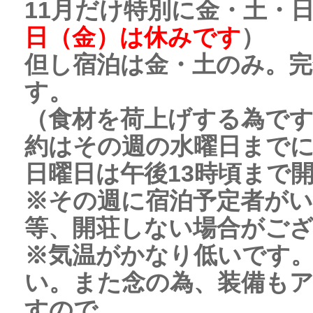
11月だけ特別に金・土・
日（金）は休みです
）
但し宿泊は金・土のみ。
す。
（食材を荷上げする為で
約はその週の水曜日まで
日曜日は午後13時頃まで
※その週に宿泊予定者がい
等、開荘しない場合がご
※気温がかなり低いです。
い。また念の為、装備も
すので、