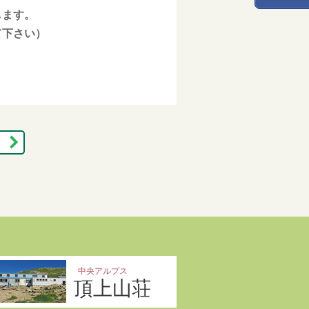
します。
て下さい）
中央アルプス
頂上山荘