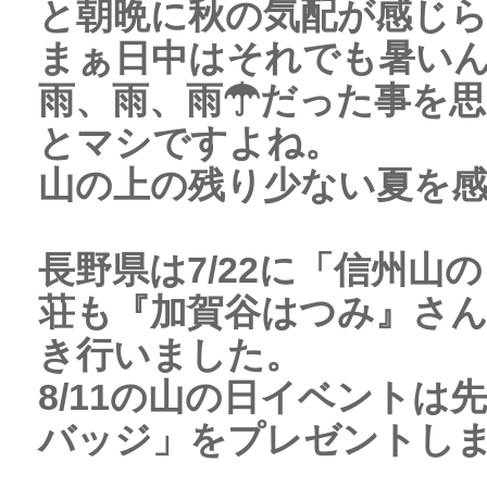
と朝晩に秋の気配が感じ
まぁ日中はそれでも暑いん
雨、雨、雨☂だった事を
とマシですよね。
山の上の残り少ない夏を感じ
長野県は7/22に「信州
荘も『加賀谷はつみ』さ
き行いました。
8/11の山の日イベントは
バッジ」をプレゼントし