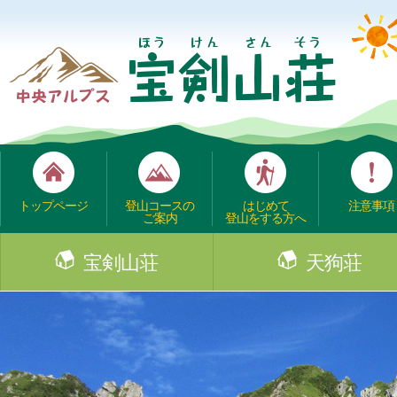
トップページ
登山コースの
はじめて
注意事項
ご案内
登山をする方へ
宝剣山荘
天狗荘