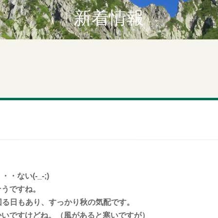
新着情報
ない(-_-;)
そうですね。
回る日もあり、すっかり秋の気配です。
かいですけどね。（風があると寒いですが）