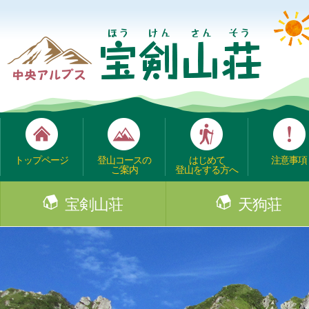
トップページ
登山コースの
はじめて
注意事項
ご案内
登山をする方へ
宝剣山荘
天狗荘