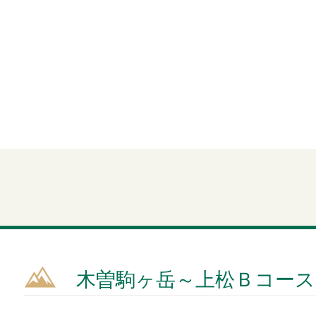
木曽駒ヶ岳～上松Ｂコース