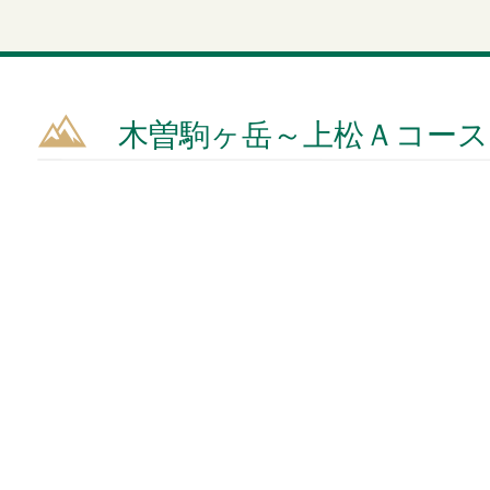
木曽駒ヶ岳～上松Ａコース