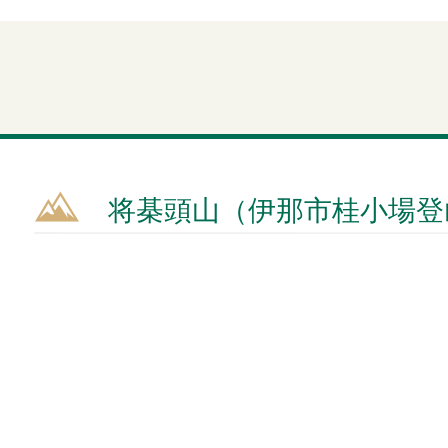
将棊頭山（伊那市桂小場登