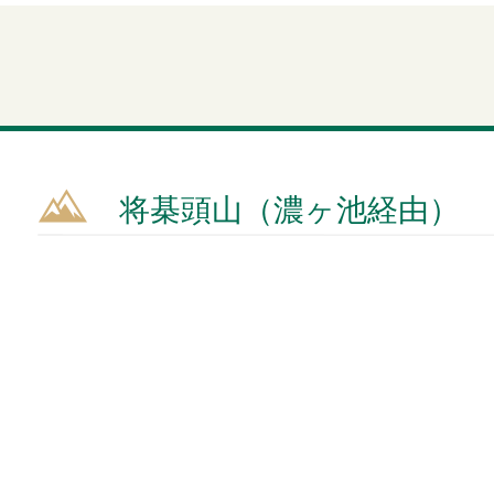
将棊頭山（濃ヶ池経由）