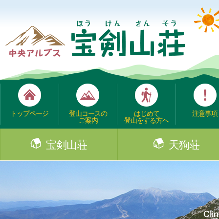
トップページ
登山コースの
はじめて
注意事項
ご案内
登山をする方へ
宝剣山荘
天狗荘